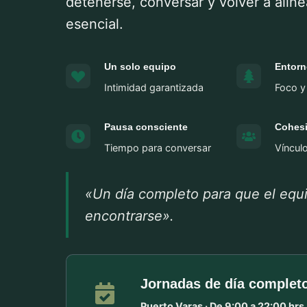
detenerse, conversar y volver a aline
esencial.
Un solo equipo
Entorn
Intimidad garantizada
Foco y
Pausa consciente
Cohesi
Tiempo para conversar
Víncul
«Un día completo para que el equ
encontrarse».
Jornadas de día complet
Puerto Varas · De 9:00 a 22:00 hrs