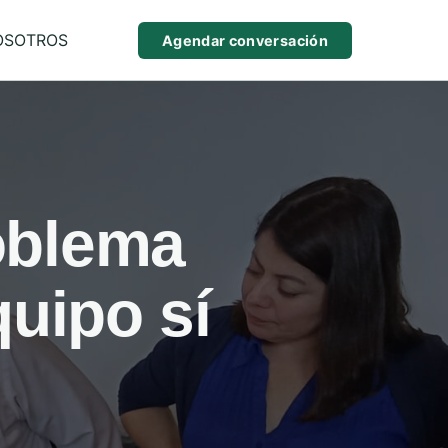
OSOTROS
Agendar conversación
roblema
quipo sí