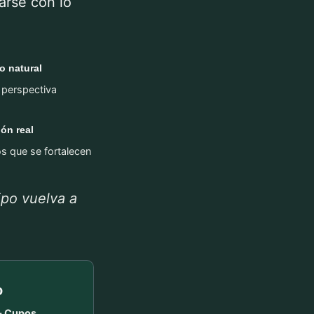
arse con lo
o natural
 perspectiva
ón real
os que se fortalecen
ipo vuelva a
o
 · Cupos