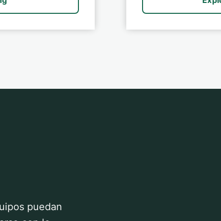
ng
Expl
quipos puedan